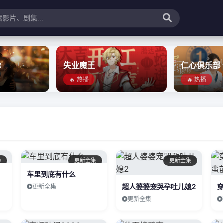
你
失业魔王
仁心俱乐部
🔥 热播
🔥 热播
D
更新全集
更新全集
车里到底有什么
超人婆婆宠哭孕吐儿媳2
更新全集
更新全集