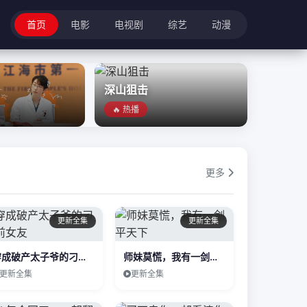
首页
电影
电视剧
综艺
动漫
深山狙击
🔥 热播
更多
更新全集
更新全集
穿成破产太子爷的刁蛮前女友
师妹莫慌，我有一剑平天下
更新全集
更新全集