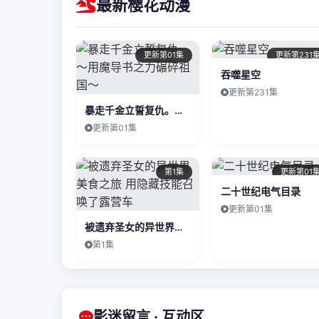
最新樱花动漫
更新第01集
更新第231
吞噬星空
更新第231集
暴走千金立誓复仇。～用魔导书之力碾碎祖国～
更新第01集
第1集
更新第01
二十世纪电气目录
更新第01集
被遗弃圣女的异世界美食之旅 用隐藏技能召唤了露营车
第1集
影迷留言 · 互动区