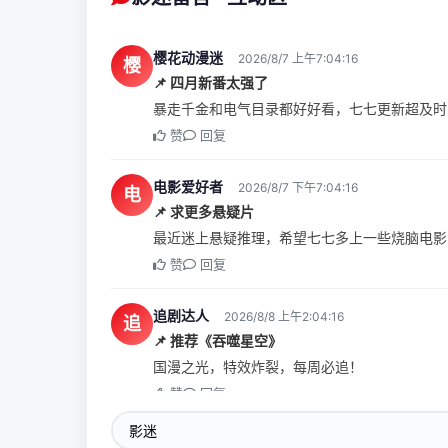
樱花动漫迷
2026/8/7 上午7:04:16
樱
📌 四月新番太强了
暴走千金和电气目录都好好看，七七更新超及时
赞
回复
电影爱好者
2026/8/7 下午7:04:16
电
📌 求更多悬疑片
最近迷上悬疑推理，希望七七多上一些烧脑电影
赞
回复
追剧达人
2026/8/8 上午2:04:16
追
📌 推荐《吞噬星空》
国漫之光，特效炸裂，每周必追！
赞
回复
影迷小七
2026/8/8 上午5:04:16