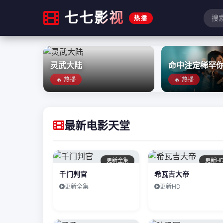
七七影视
热播
灵武大陆
命中注定稀罕
🔥 热播
🔥 热播
最新电影天堂
更新全集
更新H
千门判官
希瓦吉大帝
更新全集
更新HD