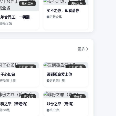
更新全集
更新全集
买不走你，却看清你
八年合同工，一朝翻盘震全城
更新全集
更新全集
更多
更新第13集
更新第11集
男子心如钻
医到孤岛爱上你
更新第13集
更新第11集
第06集
第06集
非份之罪（普通话）
非份之罪（粤语）
第06集
第06集