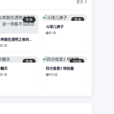
更多
第1集
第1集
斗球儿弹子
第1集
与奔跑在透明之夜的你，谈一场看不见的恋爱
第1集
第1集
特别篇
炒翻天
四方极爱2 特别篇
第1集
特别篇