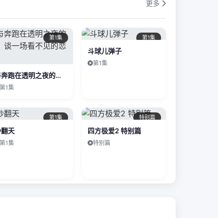
更多
第1集
第1集
斗球儿弹子
第1集
与奔跑在透明之夜的你，谈一场看不见的恋爱
第1集
第1集
特别篇
炒翻天
四方极爱2 特别篇
第1集
特别篇