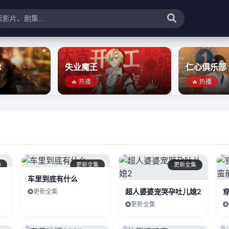
你
失业魔王
仁心俱乐部
🔥 热播
🔥 热播
D
更新全集
更新全集
车里到底有什么
超人婆婆宠哭孕吐儿媳2
更新全集
更新全集