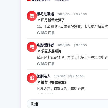
樱花动漫迷
2026/8/5 下午9:40:50
樱
📌 四月新番太强了
暴走千金和电气目录都好好看，七七更新超及时
赞
回复
电影爱好者
2026/8/6 上午9:40:50
电
📌 求更多悬疑片
最近迷上悬疑推理，希望七七多上一些烧脑电影
赞
回复
追剧达人
2026/8/6 下午4:40:50
追
📌 推荐《吞噬星空》
国漫之光，特效炸裂，每周必追！
赞
回复
影迷小七
2026/8/6 下午7:40:50