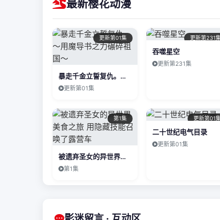
最新樱花动漫
更新第01集
更新第231
吞噬星空
更新第231集
暴走千金立誓复仇。～用魔导书之力碾碎祖国～
更新第01集
第1集
更新第01
二十世纪电气目录
更新第01集
被遗弃圣女的异世界美食之旅 用隐藏技能召唤了露营车
第1集
影迷留言 · 互动区