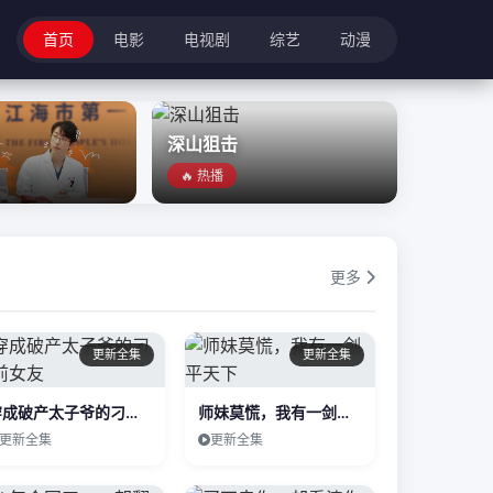
首页
电影
电视剧
综艺
动漫
深山狙击
🔥 热播
更多
更新全集
更新全集
穿成破产太子爷的刁蛮前女友
师妹莫慌，我有一剑平天下
更新全集
更新全集