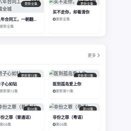
更新全集
更新全集
买不走你，却看清你
八年合同工，一朝翻盘震全城
更新全集
更新全集
更多
更新第13集
更新第11集
男子心如钻
医到孤岛爱上你
更新第13集
更新第11集
第06集
第06集
非份之罪（普通话）
非份之罪（粤语）
第06集
第06集