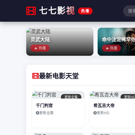
七七影视
热播
灵武大陆
命中注定稀罕
🔥 热播
🔥 热播
最新电影天堂
更新全集
更新H
千门判官
希瓦吉大帝
更新全集
更新HD